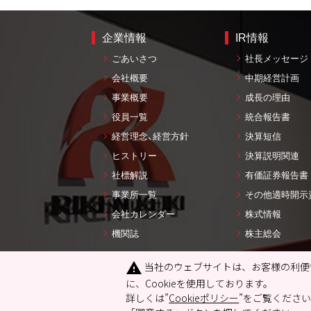
企業情報
IR情報
ごあいさつ
社長メッセージ
会社概要
中期経営計画
事業概要
成長の理由
役員一覧
統合報告書
経営理念、経営方針
決算短信
ヒストリー
決算説明関連
社標解説
有価証券報告書
事業所一覧
その他適時開示
会社カレンダー
株式情報
機関誌
株主総会
当社のウェブサイトは、お客様の利便
warning
サイ
に、Cookieを使用しております。
個人番号
詳しくは”
Cookieポリシー
”をご覧ください