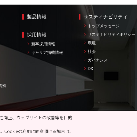
製品情報
サスティナビリティ
トップメッセージ
採用情報
サステナビリティポリシー
環境
新卒採用情報
社会
キャリア掲載情報
ガバナンス
DX
資料
性向上、ウェブサイトの改善等を目的
トのご利用について
リンクに関する注意事項
個人情報の取り扱いに
および特定個人情報の取り扱いについて
Cookieポリシー
古物営業
。Cookieの利用に同意頂ける場合は、