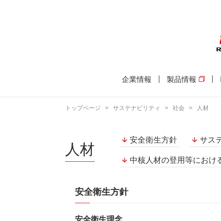
企業情報
製品情報
トップページ
>
サステナビリティ
>
社会
>
人材
安全衛生方針
サス
人材
中核人材の登用等におけ
安全衛生方針
安全衛生理念